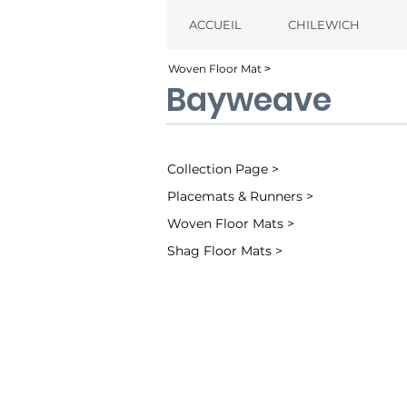
ACCUEIL
CHILEWICH
Woven Floor Mat ˃
Bayweave
Collection Page >
Placemats & Runners >
Woven Floor Mats >
Shag Floor Mats >
Blue Jean (002)
Flax (003)