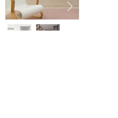
Contactez-
nous
À propos
de nous
Politique de
confidentialité
©
2024 ZERO ONE ONE
Exclusive