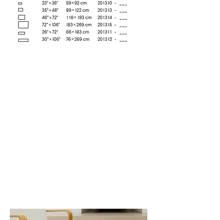
Rosewood (001)
Storm (002)