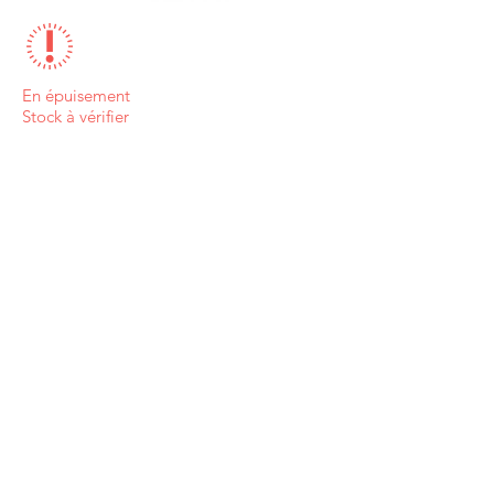
En épuisement
Stock à vérifier
Ash (004)
Bisque (002)
Seashell (001)
Steel (009)