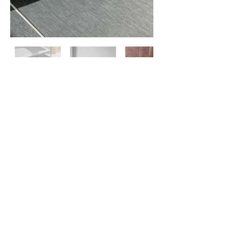
Contactez-
nous
À propos
de nous
Politique de
confidentialité
©
2024 ZERO ONE ONE
Exclusive