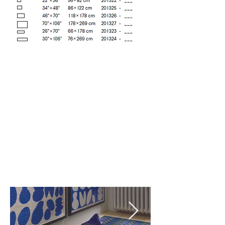
Deep Sea (002)
Heatwave (001)