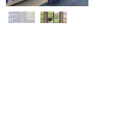
Contactez-
nous
À propos
de nous
Politique de
confidentialité
©
2024 ZERO ONE ONE
Exclusive
Chilewich & Hellerware
EU Distributor