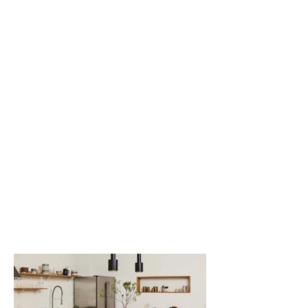
Birch (001)
Slate (002)
Umber (003