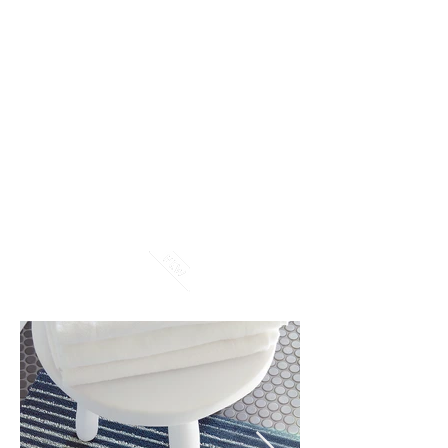
Denim (005)
Oak (002)