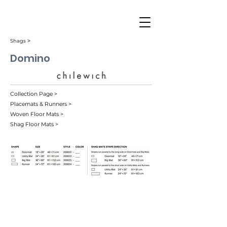
Shags ˃
Domino
Collection Page >
Placemats & Runners >
Woven Floor Mats >
Shag Floor Mats >
Apricot (003)
Black/White (001)