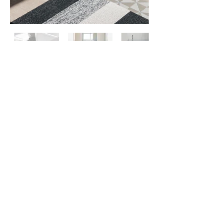
Contactez-
nous
À propos
de nous
Politique de
confidentialité
©
2024 ZERO ONE ONE
Exclusive
Chilewich & Hellerware
EU Distributor