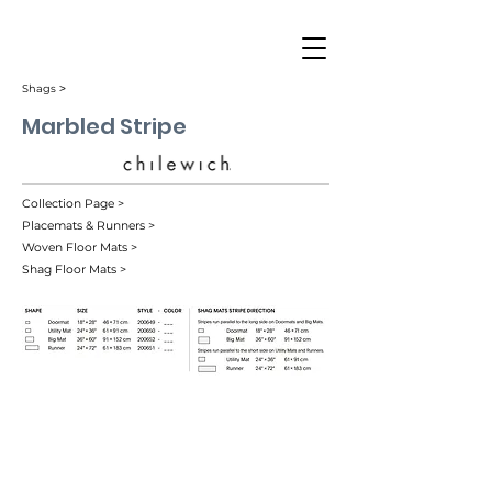
Shags ˃
Marbled Stripe
Collection Page >
Placemats & Runners >
Woven Floor Mats >
Shag Floor Mats >
Bay Blue (001)
Salt & Pepper (003)