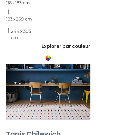
118 x 183 cm
183 x 269 cm
244 x 305
cm
Explorer par couleur
Tapis Chilewich