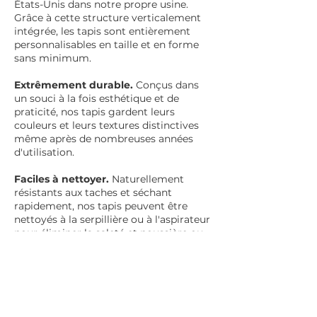
États-Unis dans notre propre usine.
Grâce à cette structure verticalement
intégrée, les tapis sont entièrement
personnalisables en taille et en forme
sans minimum.
Extrêmement durable.
Conçus dans
un souci à la fois esthétique et de
praticité, nos tapis gardent leurs
couleurs et leurs textures distinctives
même après de nombreuses années
d'utilisation.
Faciles à nettoyer.
Naturellement
résistants aux taches et séchant
rapidement, nos tapis peuvent être
nettoyés à la serpillière ou à l'aspirateur
pour éliminer la saleté et poussière ou
bien simplement en frottant la zone
concernée.
Antimicrobien.
Bénéficiant de la technologie Microban,
nos tapis de sol résistent à la croissance