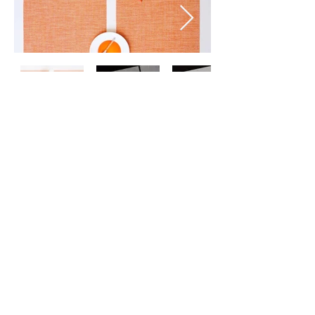
Contactez-
nous
À propos
de nous
Politique de
confidentialité
©
2024 ZERO ONE ONE
Exclusive