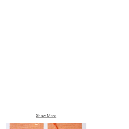
Marshmallow (034)
Moon (018)
Natural (033)
Noir (025)
Show More